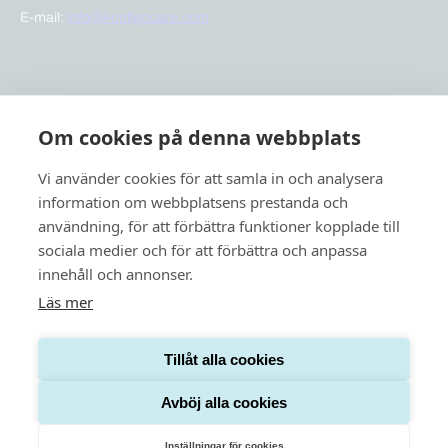
E-mail:
info@kontigocare.com
Links
Om cookies på denna webbplats
Previct Care
Previct Safety
Vi använder cookies för att samla in och analysera
Support
information om webbplatsens prestanda och
användning, för att förbättra funktioner kopplade till
About us
sociala medier och för att förbättra och anpassa
News
innehåll och annonser.
Läs mer
Tillåt alla cookies
Privacy policy
Cookies
Avböj alla cookies
Inställningar för cookies