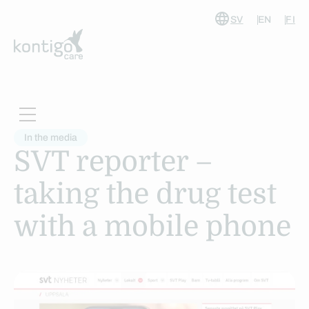
SV
EN
FI
Skip
to
content
In the media
SVT reporter –
taking the drug test
with a mobile phone