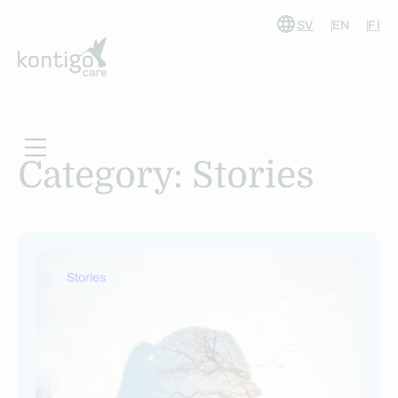
SV
EN
FI
Skip
to
content
Category:
Stories
Stories