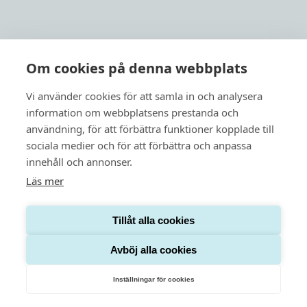
Links
Om cookies på denna webbplats
Previct Care
Previct Safety
Vi använder cookies för att samla in och analysera
Support
information om webbplatsens prestanda och
användning, för att förbättra funktioner kopplade till
About us
sociala medier och för att förbättra och anpassa
News
innehåll och annonser.
Läs mer
Tillåt alla cookies
Privacy policy
Cookies
Avböj alla cookies
Inställningar för cookies